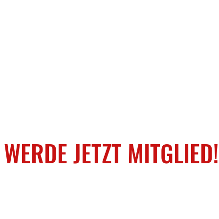
WERDE JETZT MITGLIED!
 PDF downloaden und per Mail an:
kontakt@tuerkspornu.de
se
Download